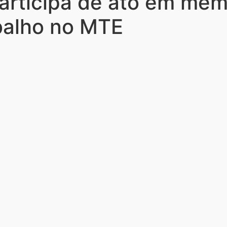
articipa de ato em memó
balho no MTE