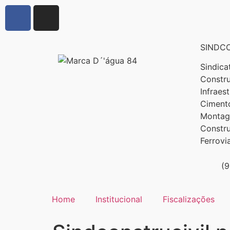
SINDCO
Sindica
Constru
Infraes
Cimento
Montage
Constr
Ferrovi
(
Home
Institucional
Fiscalizações