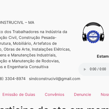
NSTRUCIVIL – MA
to dos Trabalhadores na Indústria da
ção Civil, Construção Pesada-
trutura, Mobiliário, Artefatos de
, Obras de Arte, Instalações Elétricas,
ns e Manutenções Industriais,
Estamo
ução e Manutenção de Rodovias,
as e Engenharia Consultiva
98) 3304-8974
sindconstrucivil@gmail.com
Emissão de Guias
Convênios
Denuncie
Nos