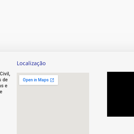
Localização
ivil,
s de
ns e
e