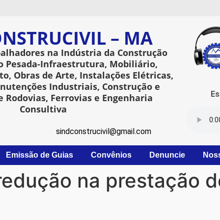
NSTRUCIVIL – MA
balhadores na Indústria da Construção
o Pesada-Infraestrutura, Mobiliário,
o, Obras de Arte, Instalações Elétricas,
utenções Industriais, Construção e
Esta
 Rodovias, Ferrovias e Engenharia
Consultiva
sindconstrucivil@gmail.com
Emissão de Guias
Convênios
Denuncie
Nos
redução na prestação 