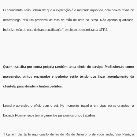
O economista João Saboia diz que a explicação é o mercado aquecido, com baixas taxas de
desemprego. “Há um problema de falta de mão de obra no Brasil. Não apenas qualificada.
Inclusive mão de obra de baixa qualificação”, explica o economista da UFRJ.
Quem trabalha por conta própria também anda cheio de serviço. Profissionais como
marceneiro, pintor, encanador e pedreiro estão tendo que fazer agendamento da
clientela, para atender a tantos pedidos.
Leandro aprendeu o ofício com o pai. No momento, trabalha em duas obras grandes na
Baixada Fluminense, e tem orçamentos para outros cinco trabalhos.
“Hoje em dia, tanto aqui quanto dentro do Rio de Janeiro, onde você andar, São Paulo, a