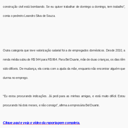
construção civil está bombando. Se eu quiser trabalhar de domingo a domingo, tem trabalho”,
conta o pedreiro Leandro Silva de Souza.
Outra categoria que teve valorização salarial foi a de empregados domésticos. Desde 2010, a
renda média subiu de R$ 544 para R$ 864. Para Bel Duarte, mãe de duas crianças, os dias têm
sido difíceis. De mudança, ela conta com a ajuda da mãe, enquanto não encontrar alguém que
durma no emprego.
“Eu estou procurando indicações. Já pedi para as minhas amigas, e está muito difícil. Estou
procurando há dois meses, e não consigo”, afirma a empresária Bel Duarte.
Clique aqui e veja o vídeo da reportagem completa.