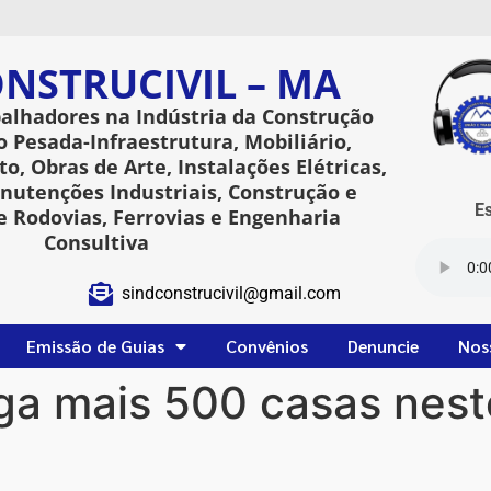
NSTRUCIVIL – MA
balhadores na Indústria da Construção
o Pesada-Infraestrutura, Mobiliário,
o, Obras de Arte, Instalações Elétricas,
utenções Industriais, Construção e
Esta
 Rodovias, Ferrovias e Engenharia
Consultiva
sindconstrucivil@gmail.com
Emissão de Guias
Convênios
Denuncie
Nos
ga mais 500 casas nes