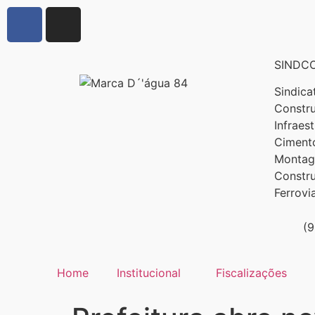
SINDCO
Sindica
Constru
Infraes
Cimento
Montage
Constr
Ferrovi
(
Home
Institucional
Fiscalizações