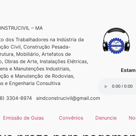
NSTRUCIVIL – MA
to dos Trabalhadores na Indústria da
ção Civil, Construção Pesada-
trutura, Mobiliário, Artefatos de
, Obras de Arte, Instalações Elétricas,
ns e Manutenções Industriais,
Estamo
ução e Manutenção de Rodovias,
as e Engenharia Consultiva
98) 3304-8974
sindconstrucivil@gmail.com
Emissão de Guias
Convênios
Denuncie
No