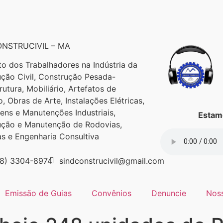
NSTRUCIVIL – MA
to dos Trabalhadores na Indústria da
ção Civil, Construção Pesada-
trutura, Mobiliário, Artefatos de
, Obras de Arte, Instalações Elétricas,
ns e Manutenções Industriais,
Estamo
ução e Manutenção de Rodovias,
as e Engenharia Consultiva
98) 3304-8974
sindconstrucivil@gmail.com
Emissão de Guias
Convênios
Denuncie
Nos