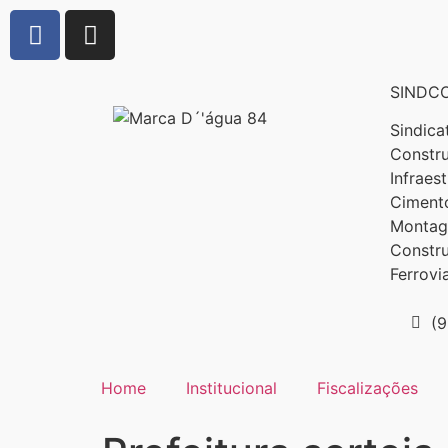
SINDCO
Sindica
Constru
Infraes
Cimento
Montage
Constr
Ferrovi
(
Home
Institucional
Fiscalizações