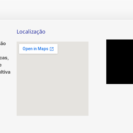
Localização
ção
cas,
e
ltiva