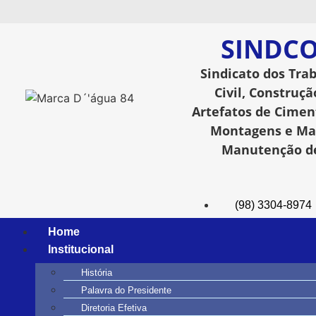
SINDCO
Sindicato dos Tra
Civil, Construçã
Artefatos de Ciment
Montagens e Man
Manutenção de
(98) 3304-8974
Home
Institucional
História
Palavra do Presidente
Diretoria Efetiva