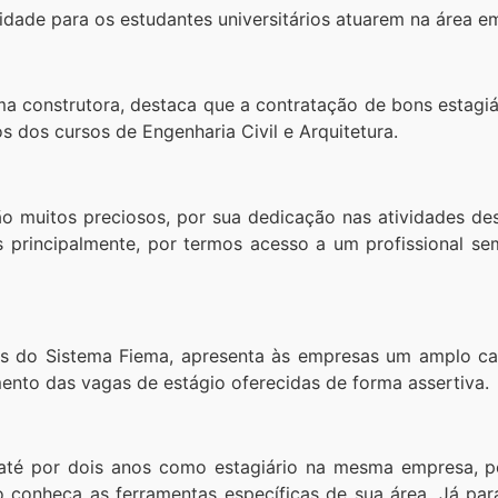
de para os estudantes universitários atuarem na área em 
ma construtora, destaca que a contratação de bons estagiá
os dos cursos de Engenharia Civil e Arquitetura.
ão muitos preciosos, por sua dedicação nas atividades d
 principalmente, por termos acesso a um profissional se
as do Sistema Fiema, apresenta às empresas um amplo cad
mento das vagas de estágio oferecidas de forma assertiva.
 até por dois anos como estagiário na mesma empresa, p
o conheça as ferramentas específicas de sua área. Já par