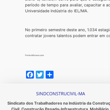
período de tempo para avaliar, capacitar e a
Universidade Indústria do IEL/MA.
No primeiro semestre deste ano, 1.034 estagi
contratar jovens talentos podem entrar em co
Fonte:Idifusora.com
Facebook
Twitter
Share
SINDCONSTRUCIVIL-MA
Sindicato dos Trabalhadores na Indústria da Constru
Civil, Construção Pesada-Infraestrutura, Mobiliário,