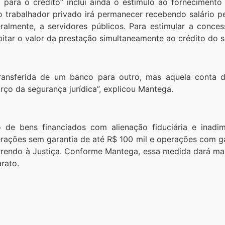
para o crédito” inclui ainda o estímulo ao fornecimento
trabalhador privado irá permanecer recebendo salário pe
ralmente, a servidores públicos. Para estimular a conce
ebitar o valor da prestação simultaneamente ao crédito do s
ansferida de um banco para outro, mas aquela conta do
ço da segurança jurídica”, explicou Mantega.
de bens financiados com alienação fiduciária e inadim
ações sem garantia de até R$ 100 mil e operações com gar
correndo à Justiça. Conforme Mantega, essa medida dará m
rato.