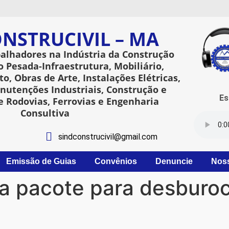
NSTRUCIVIL – MA
balhadores na Indústria da Construção
o Pesada-Infraestrutura, Mobiliário,
o, Obras de Arte, Instalações Elétricas,
utenções Industriais, Construção e
Esta
 Rodovias, Ferrovias e Engenharia
Consultiva
sindconstrucivil@gmail.com
Emissão de Guias
Convênios
Denuncie
Nos
 pacote para desburocr