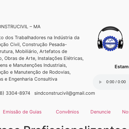
NSTRUCIVIL – MA
to dos Trabalhadores na Indústria da
ção Civil, Construção Pesada-
trutura, Mobiliário, Artefatos de
, Obras de Arte, Instalações Elétricas,
ns e Manutenções Industriais,
Estamo
ução e Manutenção de Rodovias,
as e Engenharia Consultiva
98) 3304-8974
sindconstrucivil@gmail.com
Emissão de Guias
Convênios
Denuncie
No