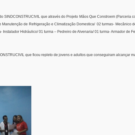
toria do SINDCONSTRUCIVIL que através do Projeto Mãos Que Constroem (Parceria 
 de Manutenção de Refrigeração e Climatização Domestica/ 02 turmas- Mecânico d
 Instalador Hidráulico/ 01 turma – Pedreiro de Alvenaria/ 01 turma- Armador de Ferr
NSTRUCIVIL que ficou repleto de jovens e adultos que conseguiram alcançar mais