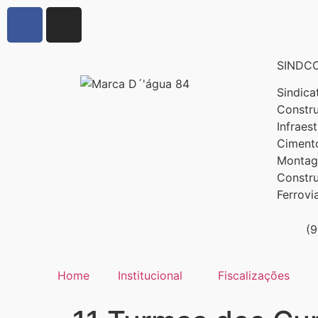
SINDCO
Sindica
Constru
Infraes
Cimento
Montage
Constr
Ferrovi
(
Home
Institucional
Fiscalizações