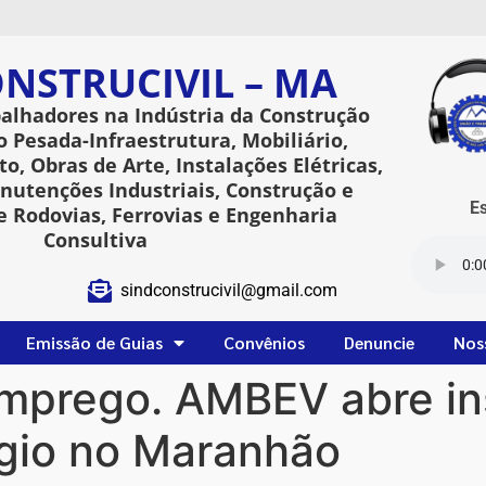
NSTRUCIVIL – MA
balhadores na Indústria da Construção
o Pesada-Infraestrutura, Mobiliário,
o, Obras de Arte, Instalações Elétricas,
utenções Industriais, Construção e
Esta
 Rodovias, Ferrovias e Engenharia
Consultiva
sindconstrucivil@gmail.com
Emissão de Guias
Convênios
Denuncie
Nos
mprego. AMBEV abre in
gio no Maranhão