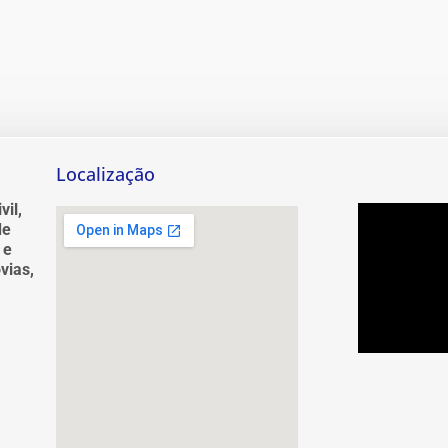
Localização
vil,
de
 e
vias,