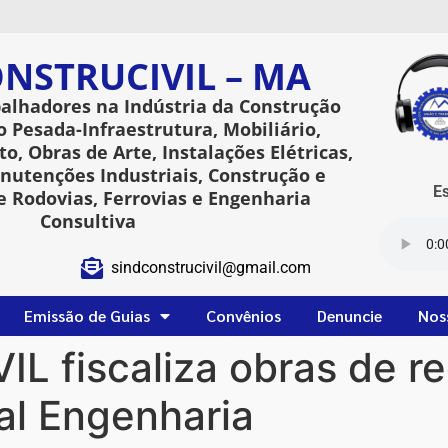
NSTRUCIVIL – MA
balhadores na Indústria da Construção
o Pesada-Infraestrutura, Mobiliário,
o, Obras de Arte, Instalações Elétricas,
utenções Industriais, Construção e
Esta
 Rodovias, Ferrovias e Engenharia
Consultiva
sindconstrucivil@gmail.com
Emissão de Guias
Convênios
Denuncie
Nos
 fiscaliza obras de 
ral Engenharia