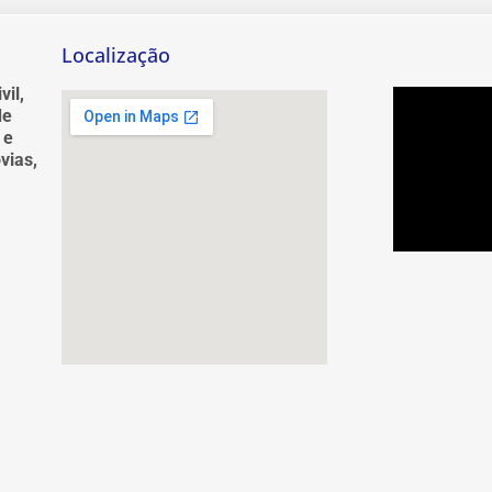
Localização
vil,
de
 e
vias,