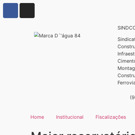
SINDCO
Sindica
Constru
Infraes
Cimento
Montage
Constr
Ferrovi
(
Home
Institucional
Fiscalizações