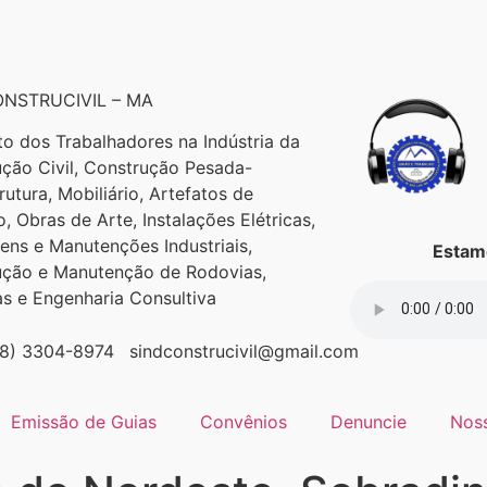
NSTRUCIVIL – MA
to dos Trabalhadores na Indústria da
ção Civil, Construção Pesada-
trutura, Mobiliário, Artefatos de
, Obras de Arte, Instalações Elétricas,
ns e Manutenções Industriais,
Estamo
ução e Manutenção de Rodovias,
as e Engenharia Consultiva
98) 3304-8974
sindconstrucivil@gmail.com
Emissão de Guias
Convênios
Denuncie
Nos