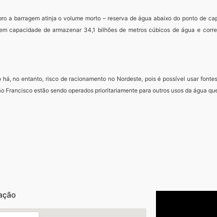
ro a barragem atinja o volume morto – reserva de água abaixo do ponto de capt
o tem capacidade de armazenar 34,1 bilhões de metros cúbicos de água e cor
á, no entanto, risco de racionamento no Nordeste, pois é possível usar fontes a
São Francisco estão sendo operados prioritariamente para outros usos da água qu
ação