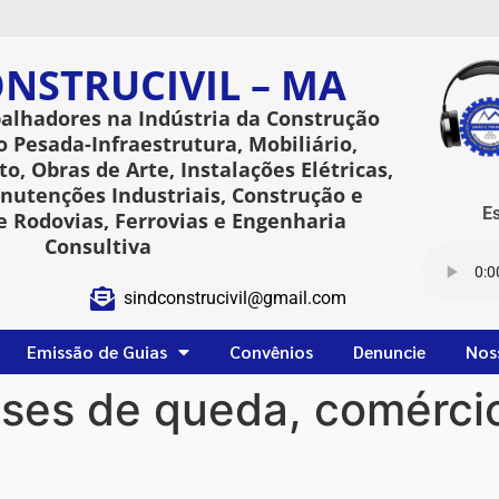
NSTRUCIVIL – MA
balhadores na Indústria da Construção
o Pesada-Infraestrutura, Mobiliário,
o, Obras de Arte, Instalações Elétricas,
utenções Industriais, Construção e
Esta
 Rodovias, Ferrovias e Engenharia
Consultiva
sindconstrucivil@gmail.com
Emissão de Guias
Convênios
Denuncie
Nos
ses de queda, comércio