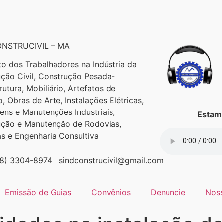
NSTRUCIVIL – MA
to dos Trabalhadores na Indústria da
ção Civil, Construção Pesada-
trutura, Mobiliário, Artefatos de
, Obras de Arte, Instalações Elétricas,
ns e Manutenções Industriais,
Estamo
ução e Manutenção de Rodovias,
as e Engenharia Consultiva
98) 3304-8974
sindconstrucivil@gmail.com
Emissão de Guias
Convênios
Denuncie
Nos