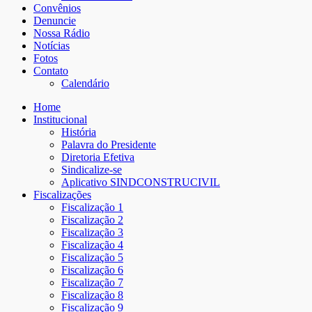
Convênios
Denuncie
Nossa Rádio
Notícias
Fotos
Contato
Calendário
Home
Institucional
História
Palavra do Presidente
Diretoria Efetiva
Sindicalize-se
Aplicativo SINDCONSTRUCIVIL
Fiscalizações
Fiscalização 1
Fiscalização 2
Fiscalização 3
Fiscalização 4
Fiscalização 5
Fiscalização 6
Fiscalização 7
Fiscalização 8
Fiscalização 9