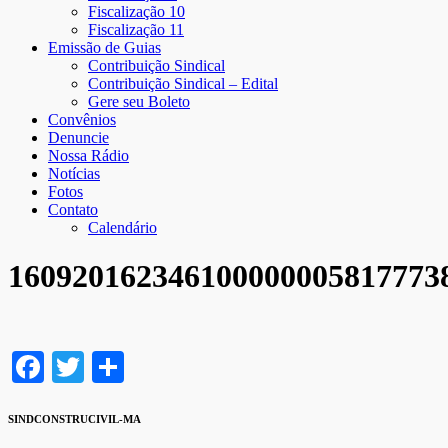
Fiscalização 10
Fiscalização 11
Emissão de Guias
Contribuição Sindical
Contribuição Sindical – Edital
Gere seu Boleto
Convênios
Denuncie
Nossa Rádio
Notícias
Fotos
Contato
Calendário
160920162346100000005817773
Facebook
Twitter
Share
SINDCONSTRUCIVIL-MA