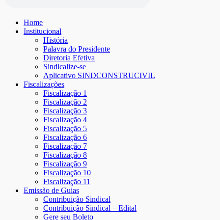
Home
Institucional
História
Palavra do Presidente
Diretoria Efetiva
Sindicalize-se
Aplicativo SINDCONSTRUCIVIL
Fiscalizações
Fiscalização 1
Fiscalização 2
Fiscalização 3
Fiscalização 4
Fiscalização 5
Fiscalização 6
Fiscalização 7
Fiscalização 8
Fiscalização 9
Fiscalização 10
Fiscalização 11
Emissão de Guias
Contribuição Sindical
Contribuição Sindical – Edital
Gere seu Boleto