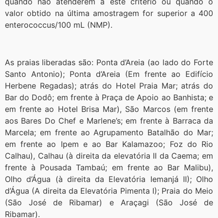
quando não atenderem a este critério ou quando o
valor obtido na última amostragem for superior a 400
enterococcus/100 mL (NMP).
As praias liberadas são: Ponta d’Areia (ao lado do Forte
Santo Antonio); Ponta d’Areia (Em frente ao Edifício
Herbene Regadas); atrás do Hotel Praia Mar; atrás do
Bar do Dodô; em frente à Praça de Apoio ao Banhista; e
em frente ao Hotel Brisa Mar), São Marcos (em frente
aos Bares Do Chef e Marlene’s; em frente à Barraca da
Marcela; em frente ao Agrupamento Batalhão do Mar;
em frente ao Ipem e ao Bar Kalamazoo; Foz do Rio
Calhau), Calhau (à direita da elevatória II da Caema; em
frente à Pousada Tambaú; em frente ao Bar Malibu),
Olho d’Água (à direita da Elevatória Iemanjá II); Olho
d’Água (A direita da Elevatória Pimenta I); Praia do Meio
(São José de Ribamar) e Araçagi (São José de
Ribamar).