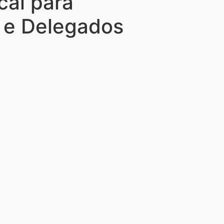
cal para
l e Delegados