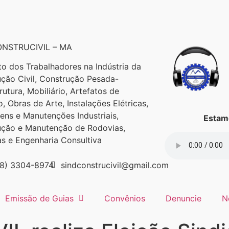
NSTRUCIVIL – MA
to dos Trabalhadores na Indústria da
ção Civil, Construção Pesada-
trutura, Mobiliário, Artefatos de
, Obras de Arte, Instalações Elétricas,
ns e Manutenções Industriais,
Estamo
ução e Manutenção de Rodovias,
as e Engenharia Consultiva
98) 3304-8974
sindconstrucivil@gmail.com
Emissão de Guias
Convênios
Denuncie
N