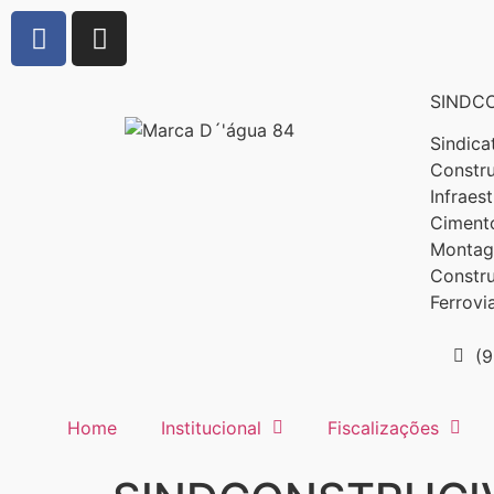
SINDCO
Sindica
Constru
Infraes
Cimento
Montage
Constr
Ferrovi
(
Home
Institucional
Fiscalizações