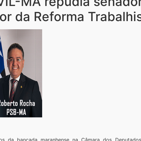
L-MA repudia senado
or da Reforma Trabalhi
os da bancada maranhense na Câmara dos Deputados