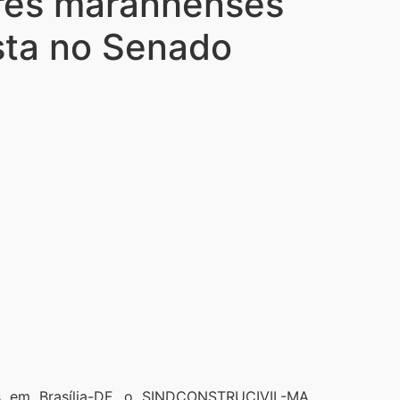
res maranhenses
sta no Senado
 em Brasília-DF, o SINDCONSTRUCIVIL-MA