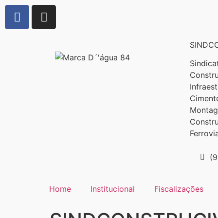
SINDCO
Sindica
Constru
Infraes
Cimento
Montage
Constr
Ferrovi
(
Home
Institucional
Fiscalizações