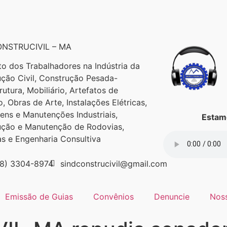
NSTRUCIVIL – MA
to dos Trabalhadores na Indústria da
ção Civil, Construção Pesada-
trutura, Mobiliário, Artefatos de
, Obras de Arte, Instalações Elétricas,
ns e Manutenções Industriais,
Estamo
ução e Manutenção de Rodovias,
as e Engenharia Consultiva
98) 3304-8974
sindconstrucivil@gmail.com
Emissão de Guias
Convênios
Denuncie
Nos