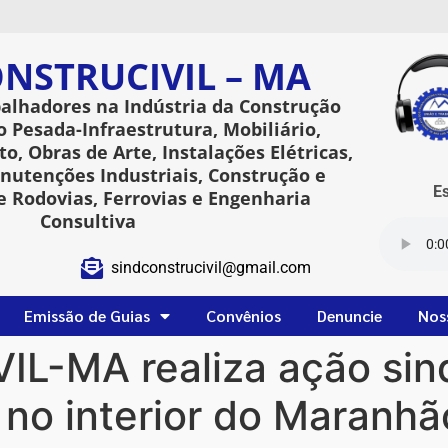
NSTRUCIVIL – MA
balhadores na Indústria da Construção
o Pesada-Infraestrutura, Mobiliário,
o, Obras de Arte, Instalações Elétricas,
utenções Industriais, Construção e
Esta
 Rodovias, Ferrovias e Engenharia
Consultiva
sindconstrucivil@gmail.com
Emissão de Guias
Convênios
Denuncie
Nos
-MA realiza ação sind
no interior do Maranhã