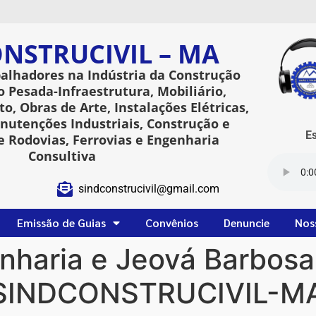
NSTRUCIVIL – MA
balhadores na Indústria da Construção
o Pesada-Infraestrutura, Mobiliário,
o, Obras de Arte, Instalações Elétricas,
utenções Industriais, Construção e
Esta
 Rodovias, Ferrovias e Engenharia
Consultiva
sindconstrucivil@gmail.com
Emissão de Guias
Convênios
Denuncie
Nos
nharia e Jeová Barbosa
lo SINDCONSTRUCIVIL-M