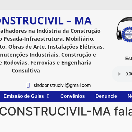
NSTRUCIVIL – MA
balhadores na Indústria da Construção
o Pesada-Infraestrutura, Mobiliário,
o, Obras de Arte, Instalações Elétricas,
utenções Industriais, Construção e
Esta
 Rodovias, Ferrovias e Engenharia
Consultiva
sindconstrucivil@gmail.com
Emissão de Guias
Convênios
Denuncie
N
DCONSTRUCIVIL-MA fala