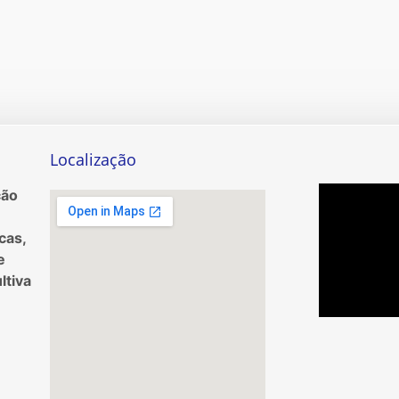
Localização
ção
cas,
e
ltiva