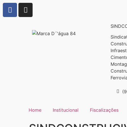
SINDCO
Sindica
Constru
Infraes
Cimento
Montage
Constr
Ferrovi
(
Home
Institucional
Fiscalizações