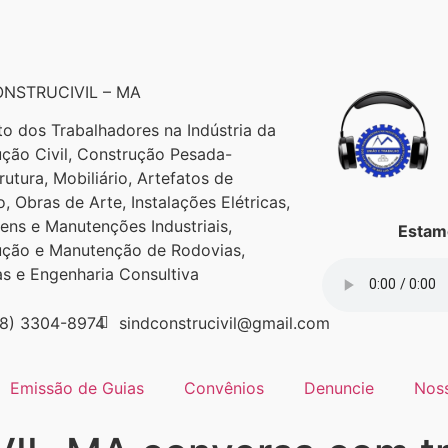
NSTRUCIVIL – MA
to dos Trabalhadores na Indústria da
ção Civil, Construção Pesada-
trutura, Mobiliário, Artefatos de
, Obras de Arte, Instalações Elétricas,
ns e Manutenções Industriais,
Estamo
ução e Manutenção de Rodovias,
as e Engenharia Consultiva
98) 3304-8974
sindconstrucivil@gmail.com
Emissão de Guias
Convênios
Denuncie
Nos