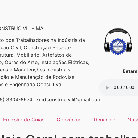
NSTRUCIVIL – MA
to dos Trabalhadores na Indústria da
ção Civil, Construção Pesada-
trutura, Mobiliário, Artefatos de
, Obras de Arte, Instalações Elétricas,
ns e Manutenções Industriais,
Estamo
ução e Manutenção de Rodovias,
as e Engenharia Consultiva
98) 3304-8974
sindconstrucivil@gmail.com
Emissão de Guias
Convênios
Denuncie
Nos