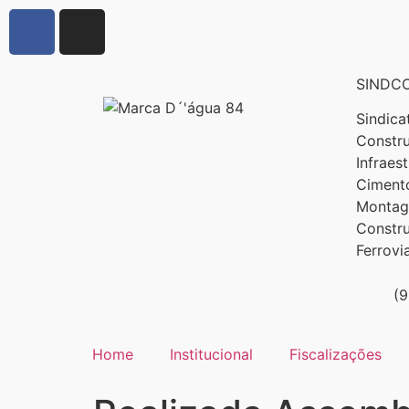
SINDCO
Sindica
Constru
Infraes
Cimento
Montage
Constr
Ferrovi
(
Home
Institucional
Fiscalizações