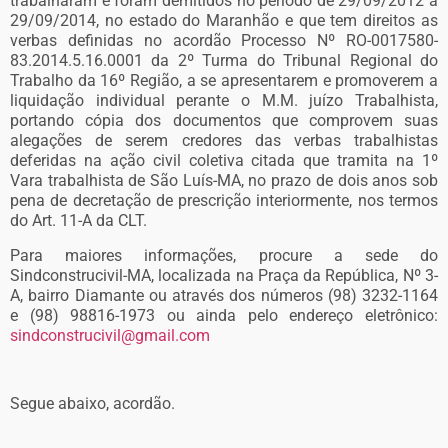
trabalharam e foram demitidos no período de 29/09/2012 a
29/09/2014, no estado do Maranhão e que tem direitos as
verbas definidas no acordão Processo Nº RO-0017580-
83.2014.5.16.0001 da 2º Turma do Tribunal Regional do
Trabalho da 16º Região, a se apresentarem e promoverem a
liquidação individual perante o M.M. juízo Trabalhista,
portando cópia dos documentos que comprovem suas
alegações de serem credores das verbas trabalhistas
deferidas na ação civil coletiva citada que tramita na 1º
Vara trabalhista de São Luís-MA, no prazo de dois anos sob
pena de decretação de prescrição interiormente, nos termos
do Art. 11-A da CLT.
Para maiores informações, procure a sede do
Sindconstrucivil-MA, localizada na Praça da República, Nº 3-
A, bairro Diamante ou através dos números (98) 3232-1164
e (98) 98816-1973 ou ainda pelo endereço eletrônico:
sindconstrucivil@gmail.com
Segue abaixo, acordão.