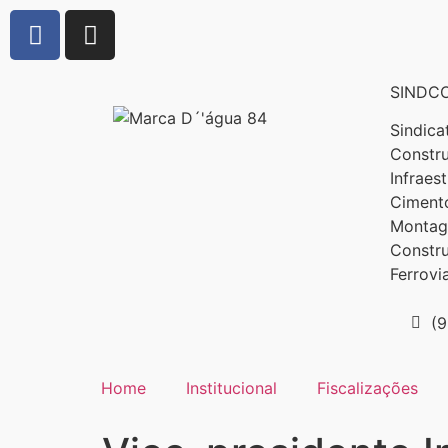
SINDCO
Sindica
Constru
Infraes
Cimento
Montage
Constr
Ferrovi
(
Home
Institucional
Fiscalizações