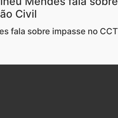
rineu Mendes fala sobr
o Civil
es fala sobre impasse no CC