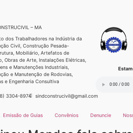
NSTRUCIVIL – MA
to dos Trabalhadores na Indústria da
ção Civil, Construção Pesada-
trutura, Mobiliário, Artefatos de
, Obras de Arte, Instalações Elétricas,
ns e Manutenções Industriais,
Estamo
ução e Manutenção de Rodovias,
as e Engenharia Consultiva
98) 3304-8974
sindconstrucivil@gmail.com
Emissão de Guias
Convênios
Denuncie
Nos