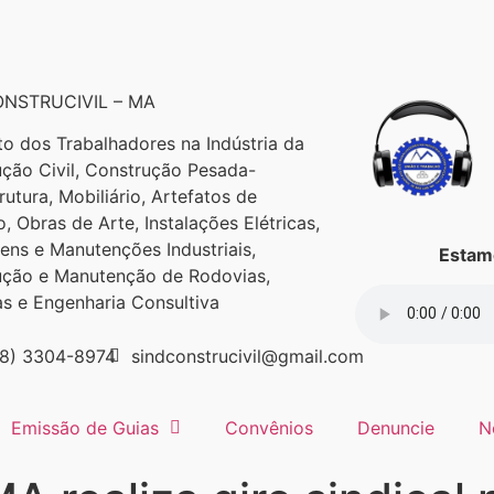
NSTRUCIVIL – MA
to dos Trabalhadores na Indústria da
ção Civil, Construção Pesada-
trutura, Mobiliário, Artefatos de
, Obras de Arte, Instalações Elétricas,
ns e Manutenções Industriais,
Estamo
ução e Manutenção de Rodovias,
as e Engenharia Consultiva
98) 3304-8974
sindconstrucivil@gmail.com
Emissão de Guias
Convênios
Denuncie
N