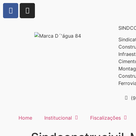
SINDCO
Sindica
Constru
Infraes
Cimento
Montage
Constr
Ferrovi
(
Home
Institucional
Fiscalizações