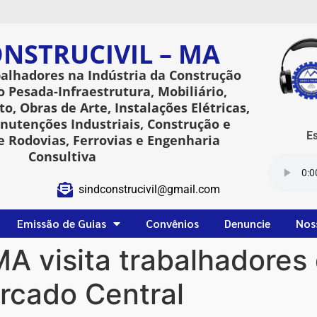
NSTRUCIVIL – MA
balhadores na Indústria da Construção
o Pesada-Infraestrutura, Mobiliário,
o, Obras de Arte, Instalações Elétricas,
utenções Industriais, Construção e
Esta
 Rodovias, Ferrovias e Engenharia
Consultiva
sindconstrucivil@gmail.com
Emissão de Guias
Convênios
Denuncie
Nos
MA visita trabalhadore
rcado Central