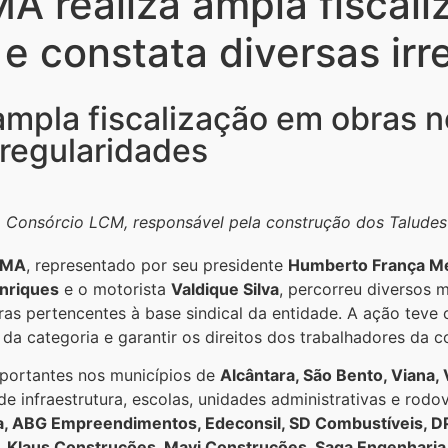
MA realiza ampla fiscal
 e constata diversas ir
ampla fiscalização em obras no
rregularidades
 Consórcio LCM, responsável pela construção dos Taludes
l-MA
, representado por seu presidente
Humberto França M
nriques
e o motorista
Valdique Silva
, percorreu diversos 
ras pertencentes à base sindical da entidade. A ação teve 
da categoria e garantir os direitos dos trabalhadores da co
importantes nos municípios de
Alcântara, São Bento, Viana, 
de infraestrutura, escolas, unidades administrativas e rodo
a, ABG Empreendimentos, Edeconsil, SD Combustíveis, 
 Klaus Construções, Mavi Construções, Saga Engenharia,