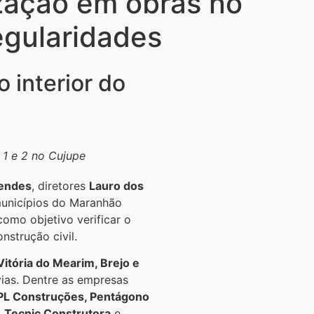
ização em obras no
regularidades
 interior do
 1 e 2 no Cujupe
endes
, diretores
Lauro dos
municípios do Maranhão
como objetivo verificar o
nstrução civil.
Vitória do Mearim, Brejo e
vias. Dentre as empresas
DPL Construções, Pentágono
 Tecnic Construtora
e