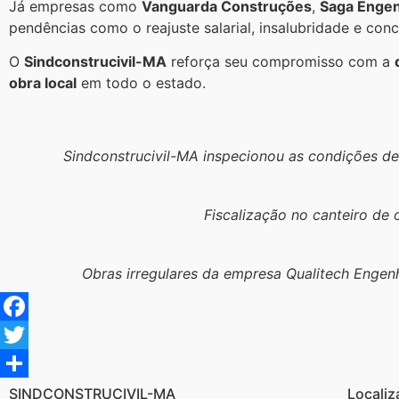
Já empresas como
Vanguarda Construções
,
Saga Engen
pendências como o reajuste salarial, insalubridade e con
O
Sindconstrucivil-MA
reforça seu compromisso com a
obra local
em todo o estado.
Sindconstrucivil-MA inspecionou as condições de
Fiscalização no canteiro d
Obras irregulares da empresa Qualitech Engenh
Facebook
Twitter
Share
SINDCONSTRUCIVIL-MA
Localiz