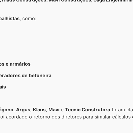
balhistas
, como:
os e armários
eradores de betoneira
ais
ágono
,
Argus
,
Klaus
,
Mavi
e
Tecnic Construtora
foram cla
 foi acordado o retorno dos diretores para simular cálculos