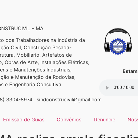
NSTRUCIVIL – MA
to dos Trabalhadores na Indústria da
ção Civil, Construção Pesada-
trutura, Mobiliário, Artefatos de
, Obras de Arte, Instalações Elétricas,
ns e Manutenções Industriais,
Estamo
ução e Manutenção de Rodovias,
as e Engenharia Consultiva
98) 3304-8974
sindconstrucivil@gmail.com
Emissão de Guias
Convênios
Denuncie
Nos