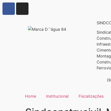
SINDCO
Sindica
Constru
Infraes
Cimento
Montage
Constr
Ferrovi
(
Home
Institucional
Fiscalizações